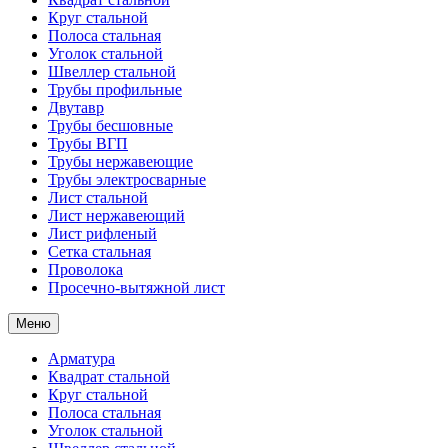
Круг стальной
Полоса стальная
Уголок стальной
Швеллер стальной
Трубы профильные
Двутавр
Трубы бесшовные
Трубы ВГП
Трубы нержавеющие
Трубы электросварные
Лист стальной
Лист нержавеющий
Лист рифленый
Сетка стальная
Проволока
Просечно-вытяжной лист
Меню
Арматура
Квадрат стальной
Круг стальной
Полоса стальная
Уголок стальной