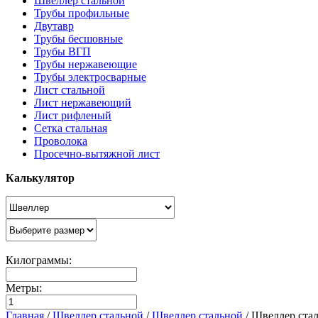
Швеллер стальной
Трубы профильные
Двутавр
Трубы бесшовные
Трубы ВГП
Трубы нержавеющие
Трубы электросварные
Лист стальной
Лист нержавеющий
Лист рифленый
Сетка стальная
Проволока
Просечно-вытяжной лист
Калькулятор
Килограммы:
Метры:
Главная
/
Швеллер стальной
/
Швеллер стальной
/
Швеллер ста