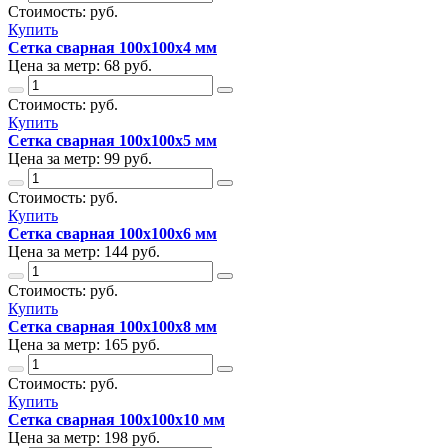
Стоимость:
руб.
Купить
Сетка сварная 100х100х4 мм
Цена за метр:
68 руб.
Стоимость:
руб.
Купить
Сетка сварная 100х100х5 мм
Цена за метр:
99 руб.
Стоимость:
руб.
Купить
Сетка сварная 100х100х6 мм
Цена за метр:
144 руб.
Стоимость:
руб.
Купить
Сетка сварная 100х100х8 мм
Цена за метр:
165 руб.
Стоимость:
руб.
Купить
Сетка сварная 100х100х10 мм
Цена за метр:
198 руб.