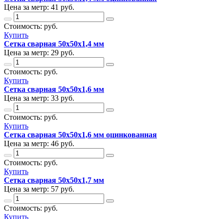
Цена за метр:
41 руб.
Стоимость:
руб.
Купить
Сетка сварная 50х50х1,4 мм
Цена за метр:
29 руб.
Стоимость:
руб.
Купить
Сетка сварная 50х50х1,6 мм
Цена за метр:
33 руб.
Стоимость:
руб.
Купить
Сетка сварная 50х50х1,6 мм оцинкованная
Цена за метр:
46 руб.
Стоимость:
руб.
Купить
Сетка сварная 50х50х1,7 мм
Цена за метр:
57 руб.
Стоимость:
руб.
Купить