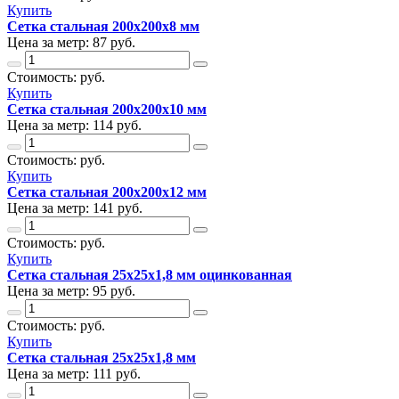
Купить
Сетка стальная 200х200х8 мм
Цена за метр:
87 руб.
Стоимость:
руб.
Купить
Сетка стальная 200х200х10 мм
Цена за метр:
114 руб.
Стоимость:
руб.
Купить
Сетка стальная 200х200х12 мм
Цена за метр:
141 руб.
Стоимость:
руб.
Купить
Сетка стальная 25х25х1,8 мм оцинкованная
Цена за метр:
95 руб.
Стоимость:
руб.
Купить
Сетка стальная 25х25х1,8 мм
Цена за метр:
111 руб.