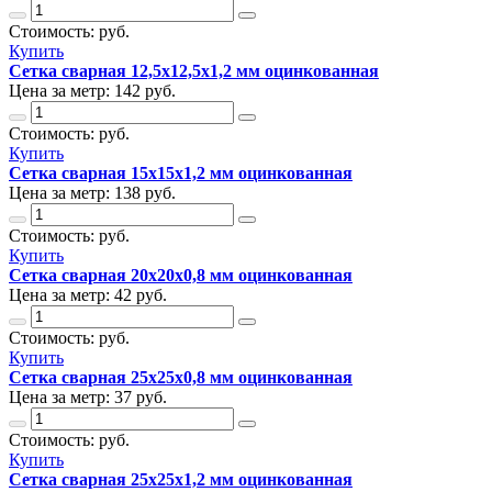
Стоимость:
руб.
Купить
Сетка сварная 12,5х12,5х1,2 мм оцинкованная
Цена за метр:
142 руб.
Стоимость:
руб.
Купить
Сетка сварная 15х15х1,2 мм оцинкованная
Цена за метр:
138 руб.
Стоимость:
руб.
Купить
Сетка сварная 20х20х0,8 мм оцинкованная
Цена за метр:
42 руб.
Стоимость:
руб.
Купить
Сетка сварная 25х25х0,8 мм оцинкованная
Цена за метр:
37 руб.
Стоимость:
руб.
Купить
Сетка сварная 25х25х1,2 мм оцинкованная