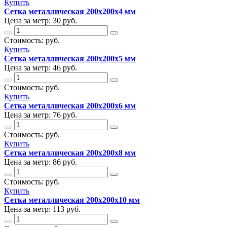
Купить
Сетка металлическая 200х200х4 мм
Цена за метр:
30 руб.
Стоимость:
руб.
Купить
Сетка металлическая 200х200х5 мм
Цена за метр:
46 руб.
Стоимость:
руб.
Купить
Сетка металлическая 200х200х6 мм
Цена за метр:
76 руб.
Стоимость:
руб.
Купить
Сетка металлическая 200х200х8 мм
Цена за метр:
86 руб.
Стоимость:
руб.
Купить
Сетка металлическая 200х200х10 мм
Цена за метр:
113 руб.