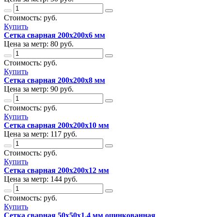
Стоимость:
руб.
Купить
Сетка сварная 200х200х6 мм
Цена за метр:
80 руб.
Стоимость:
руб.
Купить
Сетка сварная 200х200х8 мм
Цена за метр:
90 руб.
Стоимость:
руб.
Купить
Сетка сварная 200х200х10 мм
Цена за метр:
117 руб.
Стоимость:
руб.
Купить
Сетка сварная 200х200х12 мм
Цена за метр:
144 руб.
Стоимость:
руб.
Купить
Сетка сварная 50х50х1,4 мм оцинкованная