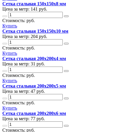
Сетка стальная 150х150х8 мм
Цена за метр:
141 руб.
Стоимость:
руб.
Купить
Сетка стальная 150х150х10 мм
Цена за метр:
204 руб.
Стоимость:
руб.
Купить
Сетка стальная 200х200х4 мм
Цена за метр:
31 руб.
Стоимость:
руб.
Купить
Сетка стальная 200х200х5 мм
Цена за метр:
47 руб.
Стоимость:
руб.
Купить
Сетка стальная 200х200х6 мм
Цена за метр:
77 руб.
Стоимость:
руб.