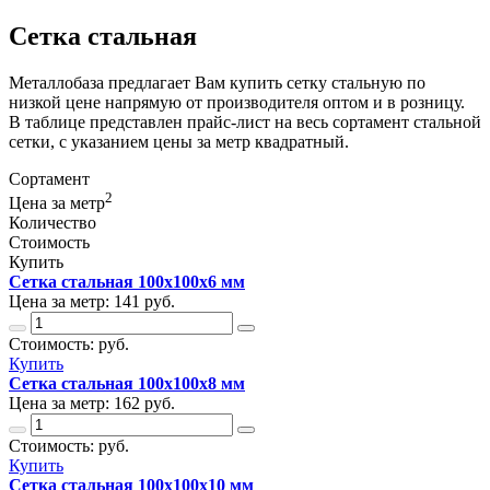
Сетка стальная
Металлобаза предлагает Вам купить сетку стальную по
низкой цене напрямую от производителя оптом и в розницу.
В таблице представлен прайс-лист на весь сортамент стальной
сетки, с указанием цены за метр квадратный.
Сортамент
2
Цена за метр
Количество
Стоимость
Купить
Сетка стальная 100х100х6 мм
Цена за метр:
141 руб.
Стоимость:
руб.
Купить
Сетка стальная 100х100х8 мм
Цена за метр:
162 руб.
Стоимость:
руб.
Купить
Сетка стальная 100х100х10 мм