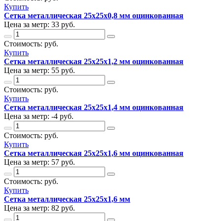
Купить
Сетка металлическая 25х25х0,8 мм оцинкованная
Цена за метр:
33 руб.
Стоимость:
руб.
Купить
Сетка металлическая 25х25х1,2 мм оцинкованная
Цена за метр:
55 руб.
Стоимость:
руб.
Купить
Сетка металлическая 25х25х1,4 мм оцинкованная
Цена за метр:
-4 руб.
Стоимость:
руб.
Купить
Сетка металлическая 25х25х1,6 мм оцинкованная
Цена за метр:
57 руб.
Стоимость:
руб.
Купить
Сетка металлическая 25х25х1,6 мм
Цена за метр:
82 руб.