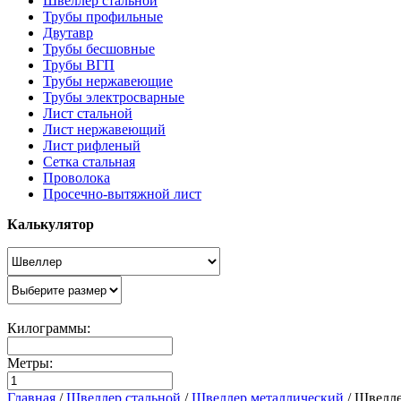
Швеллер стальной
Трубы профильные
Двутавр
Трубы бесшовные
Трубы ВГП
Трубы нержавеющие
Трубы электросварные
Лист стальной
Лист нержавеющий
Лист рифленый
Сетка стальная
Проволока
Просечно-вытяжной лист
Калькулятор
Килограммы:
Метры:
Главная
/
Швеллер стальной
/
Швеллер металлический
/
Швелле