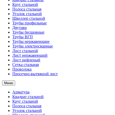
Круг стальной
Полоса стальная
Уголок стальной
Швеллер стальной
Трубы профильные
Двутавр
Трубы бесшовные
Трубы ВГП
Трубы нержавеющие
Трубы электросварные
Лист стальной
Лист нержавеющий
Лист рифленый
Сетка стальная
Проволока
Просечно-вытяжной лист
Меню
Арматура
Квадрат стальной
Круг стальной
Полоса стальная
Уголок стальной