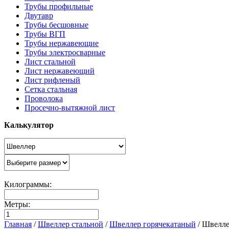
Трубы профильные
Двутавр
Трубы бесшовные
Трубы ВГП
Трубы нержавеющие
Трубы электросварные
Лист стальной
Лист нержавеющий
Лист рифленый
Сетка стальная
Проволока
Просечно-вытяжной лист
Калькулятор
Килограммы:
Метры:
Главная
/
Швеллер стальной
/
Швеллер горячекатаный
/
Швелле