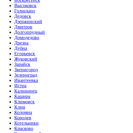
Воскресенск
Высоковск
Голицыно
Дедовск
Дзержинский
Дмитров
Долгопрудный
Домодедово
Дрезна
Дубна
Егорьевск
Жуковский
Зарайск
Звенигород
Зеленоград
Ивантеевка
Истра
Калининец
Кашира
Климовск
Клин
Коломна
Королев
Котельники
Красково