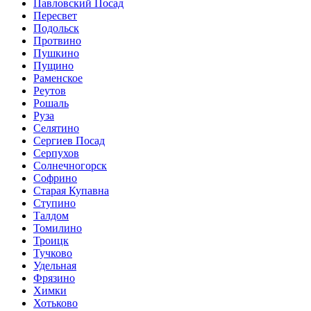
Павловский Посад
Пересвет
Подольск
Протвино
Пушкино
Пущино
Раменское
Реутов
Рошаль
Руза
Селятино
Сергиев Посад
Серпухов
Солнечногорск
Софрино
Старая Купавна
Ступино
Талдом
Томилино
Троицк
Тучково
Удельная
Фрязино
Химки
Хотьково