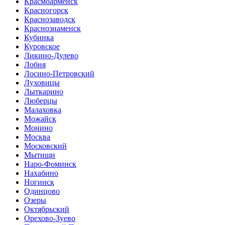
Красмоармейск
Красногорск
Краснозаводск
Краснознаменск
Кубинка
Куровское
Ликино-Дулево
Лобня
Лосино-Петровский
Луховицы
Лыткарино
Люберцы
Малаховка
Можайск
Монино
Москва
Московский
Мытищи
Наро-Фоминск
Нахабино
Ногинск
Одинцово
Озеры
Октябрьский
Орехово-Зуево