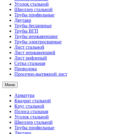
Уголок стальной
Швеллер стальной
Трубы профильные
Двутавр
Трубы бесшовные
Трубы ВГП
Трубы нержавеющие
Трубы электросварные
Лист стальной
Лист нержавеющий
Лист рифленый
Сетка стальная
Проволока
Просечно-вытяжной лист
Меню
Арматура
Квадрат стальной
Круг стальной
Полоса стальная
Уголок стальной
Швеллер стальной
Трубы профильные
Двутавр